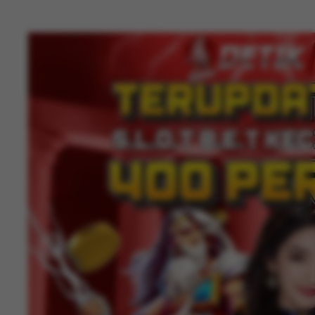
Previous slide