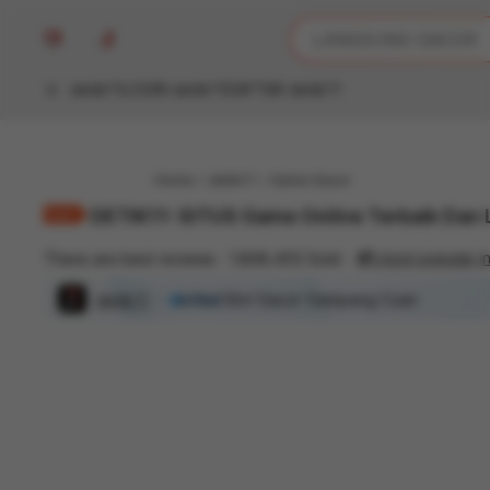
iphones 16
What are you looking 
LANGSUNG GACOR
torras phone case
samsung note 20 5g 
detik11
LOGIN detik11
DAFTAR detik11
iphones 15 pro max
Home
detik11
Game Gacor
DETIK11: SITUS Game Online Terbaik Dan
#1
most popular in
There are best reviews
1.808.455 Sold
detik11
Slot Gacor Gampang Cuan